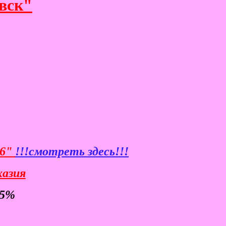
вск"
26"
!!!смотреть здесь!!!
хазия
-5%