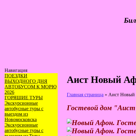
Бил
Навигация
ПОЕЗДКИ
Аист Новый Аф
ВЫХОДНОГО ДНЯ
АВТОБУСОМ К МОРЮ
2026
Главная страница
»
Аист Новый 
ГОРЯЩИЕ ТУРЫ
Экскурсионные
Гостевой дом "Аист
автобусные туры с
выездом из
Новомосковска
Экскурсионные
автобусные туры с
выездом из Тулы