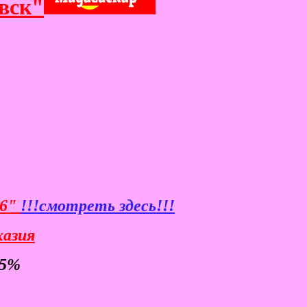
вск"
26"
!!!смотреть здесь!!!
хазия
-5%