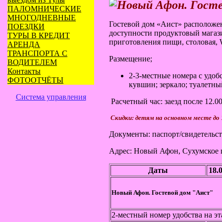
ПАЛОМНИЧЕСКИЕ
МНОГОДНЕВНЫЕ
Гостевой дом «Аист»
расположен
ПОЕЗДКИ
доступности продуктовый магази
ТУРЫ В КРЕДИТ
приготовления пищи, столовая, W
АРЕНДА
ТРАНСПОРТА С
Размещение;
ВОДИТЕЛЕМ
Контакты
2-3-местные номера с удоб
ФОТООТЧЁТЫ
кувшин; зеркало; туалетны
Система управления
Расчетный час:
заезд после 12.0
Скидки: детям на основном месте до 1
Документы:
паспорт/свидетельст
Адрес: Новый Афон, Сухумское ш
Даты
18.
Новый Афон. Гостевой дом "Аист"
2-местный номер удобства на э