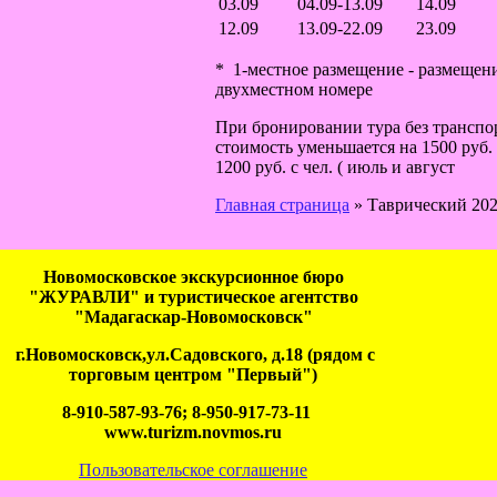
03.09
04.09-13.09
14.09
12.09
13.09-22.09
23.09
*
1-местное размещение - размещени
двухместном номере
При бронировании тура без транспо
стоимость уменьшается на 1500 руб. 
1200 руб. с чел. ( июль и август
Главная страница
»
Таврический 20
Новомосковское экскурсионное бюро
"ЖУРАВЛИ" и туристическое агентство
"Мадагаскар-Новомосковск"
г.Новомосковск,ул.Садовского, д.18 (рядом с
торговым центром "Первый")
8-910-587-93-76; 8-950-917-73-11
www.turizm.novmos.ru
Пользовательское соглашение