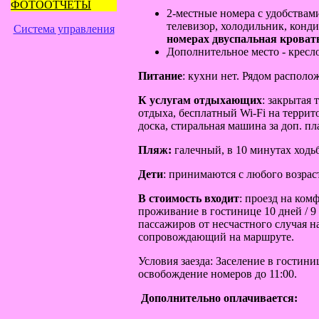
ФОТООТЧЁТЫ
2-местные номера с удобствами
телевизор, холодильник, конд
Система управления
номерах двуспальная кроват
Дополнительное место - кресло
Питание
: кухни нет. Рядом располо
К услугам отдыхающих
: закрытая 
отдыха, бесплатный Wi-Fi на террит
доска, стиральная машина за доп. пла
Пляж:
галечный, в 10 минутах ходьб
Дети
: принимаются с любого возрас
В стоимость входит
: проезд на ком
проживание в гостинице 10 дней / 9 
пассажиров от несчастного случая н
сопровождающий на маршруте.
Условия заезда: Заселение в гостини
освобождение номеров до 11:00.
Дополнительно оплачивается: