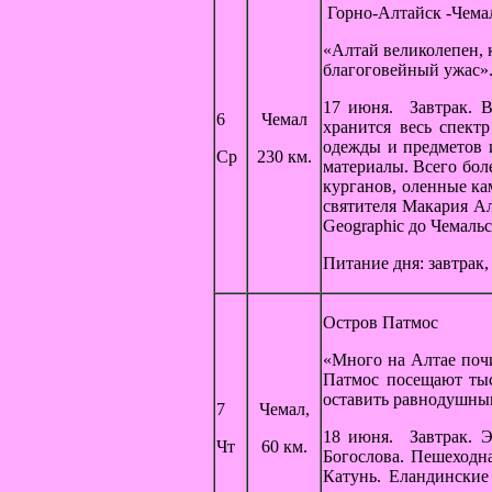
Горно-Алтайск -Чема
«Алтай великолепен, 
благоговейный ужас».
17 июня. Завтрак. В
6
Чемал
хранится весь спект
одежды и предметов 
Ср
230 км.
материалы. Всего бол
курганов, оленные ка
святителя Макария Ал
Geographic до Чемальс
Питание дня: завтрак,
Остров Патмос
«Много на Алтае поч
Патмос посещают тыс
оставить равнодушным
7
Чемал,
18 июня. Завтрак. Э
Чт
60 км.
Богослова. Пешеходна
Катунь. Еландинские