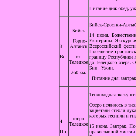
Питание дня: обед, уж
Бийск-Сростки-Арты
Бийск
14 июня. Божественн
Екатерины. Экскурсия
Горно-
Всероссийский фести
3
Алтайск
Посещение сростинск
Вс
оз.
границу Республики 
Телецкое
до Телецкого озера. 
Бии. Ужин.
260 км.
Питание дня: завтрак
Теплоходная экскурси
Озеро нежилось в тих
зацветали стебли лук
которых теснили и гн
озеро
4
Телецкое
15 июня. Завтрак. П
Пн
православной миссии 