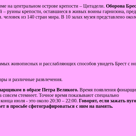
ме на центральном острове крепости – Цитадели.
Оборона Бре
й – руины крепости, оставшиеся в живых воины гарнизона, пре
 человек из 140 стран мира. В 10 залах музея представлено окол
самых живописных и расслабляющих способов увидеть Брест с н
бары и различные развлечения.
арщиком в образе Петра Великого.
Время появления фонарщи
да совсем стемнеет. Точное время показывают специально
конца июля - это около 20:30 – 22:00.
Говорят, если зажать пуг
ет в просьбе сфотографироваться с ним на память.