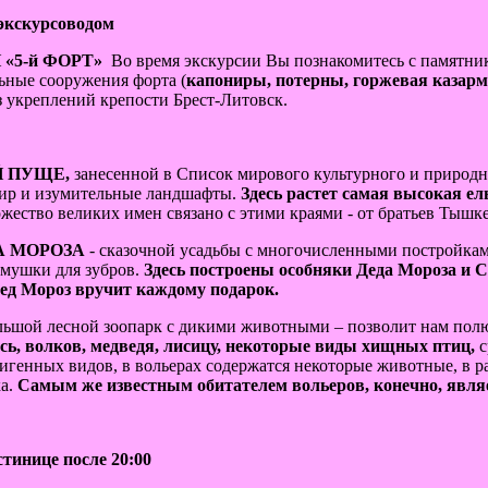
 экскурсоводом
«5-й ФОРТ»
Во время экскурсии Вы познакомитесь с памятник
ьные сооружения форта (
капониры, потерны, горжевая казарм
 укреплений крепости Брест-Литовск.
 ПУЩЕ,
занесенной в Список мирового культурного и природ
мир и изумительные ландшафты.
Здесь растет самая высокая ел
жество великих имен связано с этими краями - от братьев Тышк
А МОРОЗА
- сказочной усадьбы с многочисленными постройка
рмушки для зубров.
Здесь построены особняки Деда Мороза и 
ед Мороз вручит каждому подарок.
льшой лесной зоопарк с дикими животными – позволит нам пол
ь, волков, медведя, лисицу, некоторые виды хищных птиц,
с
генных видов, в вольерах содержатся некоторые животные, в р
ка.
Самым же известным обитателем вольеров, конечно, явля
тинице после 20:00