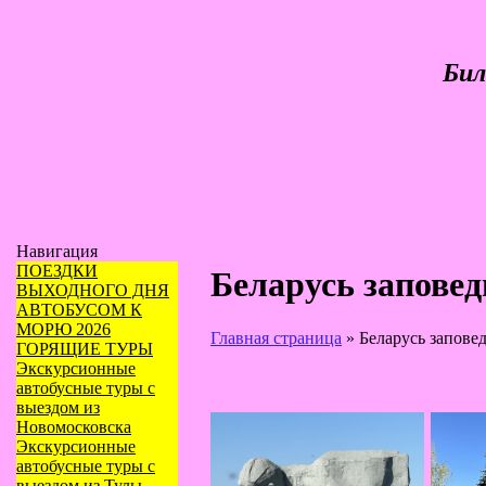
Бил
Навигация
ПОЕЗДКИ
Беларусь заповед
ВЫХОДНОГО ДНЯ
АВТОБУСОМ К
МОРЮ 2026
Главная страница
»
Беларусь заповед
ГОРЯЩИЕ ТУРЫ
Экскурсионные
автобусные туры с
выездом из
Новомосковска
Экскурсионные
автобусные туры с
выездом из Тулы