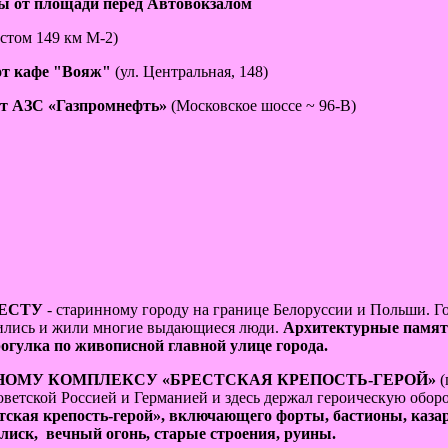
улы от площади перед Автовокзалом
остом 149 км М-2)
 от кафе "Вояж"
(ул. Центральная, 148)
 от АЗС «Газпромнефть»
(Московское шоссе ~ 96-В)
е
РЕСТУ
- старинному городу на границе Белоруссии и Польши. 
одились и жили многие выдающиеся люди.
Архитектурные памятн
рогулка по живописной главной улице города.
ОМУ КОМПЛЕКСУ «БРЕСТСКАЯ КРЕПОСТЬ-ГЕРОЙ»
(
Советской Россией и Германией и здесь держал героическую обо
тская крепость-герой», включающего форты, бастионы, каз
иск, вечный огонь, старые строения, руины.