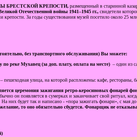
НЫ БРЕСТСКОЙ КРЕПОСТИ,
размещенный в старинной казар
Великой Отечественной войны 1941–1945 гг.,
свидетели которо
 крепости. За годы существования музей посетило около 25 млн.
стоятельно, без транспортного обслуживания) Вы можете:
по реке Мухавец (за доп. плату, оплата на месте)
– один из 
й
– пешеходная улица, на которой распложены: кафе, рестораны, 
ляется церемония зажигания ретро-керосиновых фонарей фон
Обычно он появляется в сумерках и заканчивает свой ритуал, ког
На них будет так и написано - «пора зажигать фонари», с мая до 
желание, то оно обязательно сбудется. Фонарщик не отказыва
й)