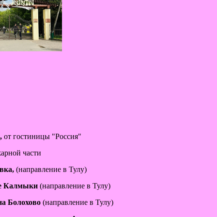
,
от гостиницы "Россия"
арной части
овка,
(направление в Тулу)
шие Калмыки
(направление в Тулу)
 на Болохово
(направление в Тулу)