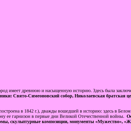
Город имеет древнюю и насыщенную историю. Здесь была заключ
ики: Свято-Симеоновский собор, Николаевская братская це
построена в 1842 г.), дважды вошедшей в историю: здесь в Белом
рону ее гарнизон в первые дни Великой Отечественной войны.
О
армы, скульптурные композиции, монументы «Мужество», «Ж