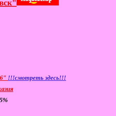
вск"
26"
!!!смотреть здесь!!!
хазия
-5%