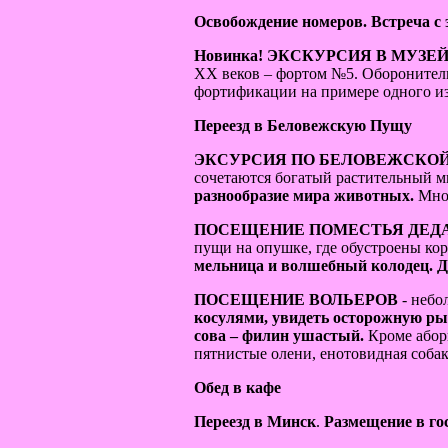
Освобождение номеров. Встреча с
Новинка!
ЭКСКУРСИЯ В МУЗЕЙ 
ХХ веков – фортом №5. Оборонител
фортификации на примере одного из
Переезд в Беловежскую Пущу
ЭКСУРСИЯ ПО БЕЛОВЕЖСКОЙ
сочетаются богатый растительный 
разнообразие мира животных.
Мно
ПОСЕЩЕНИЕ ПОМЕСТЬЯ ДЕД
пущи на опушке, где обустроены ко
мельница и волшебный колодец.
Д
ПОСЕЩЕНИЕ ВОЛЬЕРОВ
- небо
косулями, увидеть осторожную рыс
сова – филин ушастый.
Кроме абори
пятнистые олени, енотовидная соба
Обед в кафе
Переезд в Минск
.
Размещение в гос