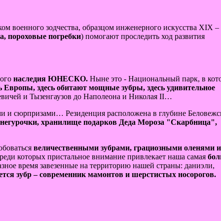
ом военного зодчества, образцом инженерного искусства ХIХ – 
а, пороховые погребки
) помогают проследить ход развития
ного
наследия ЮНЕСКО.
Ныне это - Национальный парк, в кот
ь Европы, здесь обитают мощные зубры, здесь удивительное
евичей и Тызенгаузов до Наполеона и Николая II…
ми и сюрпризами… Резиденция расположена в глубине Беловежс
Снегурочки, хранилище подарков Деда Мороза "Скарбница",
юбоваться
величественными зубрами, грациозными оленями и
реди которых пристальное внимание привлекает наша самая
бол
азное время завезенные на территорию нашей страны: даниэли,
ется зубр – современник мамонтов и шерстистых носорогов.